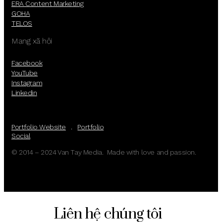
ERA Content Marketing
GOHA
TELOS
Mạng xã hội
Facebook
YouTube
Instagram
Linkedin
Portfolio Website
.
Portfolio
Social
© 2014 – 2024 Van Tay Media. Made with love and passion.
Liên hệ chúng tôi