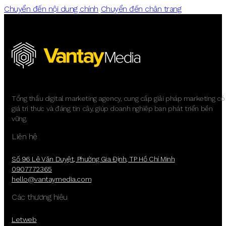
Chuyển đến nội dung chính
Chuyển đến chân trang
Tổng thầu digital marketing agency, cung cấp giải pháp marketing có
giá trị thực và đáng tin cậy, giúp doanh nghiệp bạn phát triển bền
vững.
Liên hệ
Số 96 Lê Văn Duyệt, Phường Gia Định, TP Hồ Chí Minh
0907772365
hello@vantaymedia.com
Các thương hiệu
Letweb