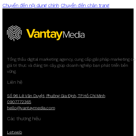
Chuyển đến nội dung chính
Chuyển đến chân trang
Tổng thầu digital marketing agency, cung cấp giải pháp marketing có
giá trị thực và đáng tin cậy, giúp doanh nghiệp bạn phát triển bền
vững.
Liên hệ
Số 96 Lê Văn Duyệt, Phường Gia Định, TP Hồ Chí Minh
0907772365
hello@vantaymedia.com
Các thương hiệu
Letweb