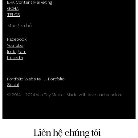
ERA Content Marketing
GOHA
TELOS
Mạng xã hội
Facebook
YouTube
Instagram
Linkedin
Portfolio Website
.
Portfolio
Social
© 2014 – 2024 Van Tay Media. Made with love and passion.
Liên hệ chúng tôi