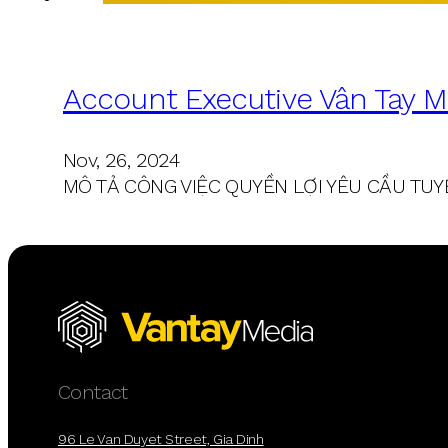
Account Executive Vân Tay M
Nov, 26, 2024
MÔ TẢ CÔNG VIỆC QUYỀN LỢI YÊU CẦU TUY
Contact
96 Le Van Duyet Street, Gia Dinh