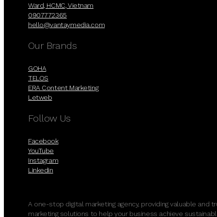
Ward, HCMC, Vietnam
0907772365
hello@vantaymedia.com
Our Brands
GOHA
TELOS
ERA Content Marketing
Letweb
Follow Us
Facebook
YouTube
Instagram
Linkedin
A one-stop digital marketing agency, providing valuable and t
marketing solutions to help your business achieve sustainabl