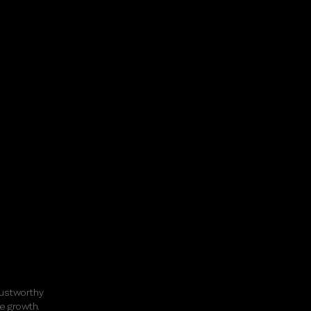
rustworthy
e growth.