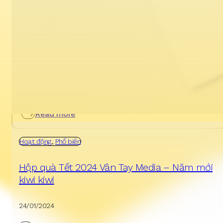
Hoạt động
03/02/2025
Hộp quà Tết 2025 Vân Tay Media
Read more
Hoạt động
,
Phổ biến
Hộp quà Tết 2024 Vân Tay Media – Năm mới
kiwi kiwi
24/01/2024