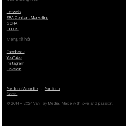
Letweb
ERA Content Marketing
GOHA
TELOS
Mạng xã hội
Facebook
YouTube
Instagram
Linkedin
Portfolio Website
.
Portfolio
Social
© 2014 – 2024 Van Tay Media. Made with love and passion.