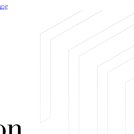
ang
on