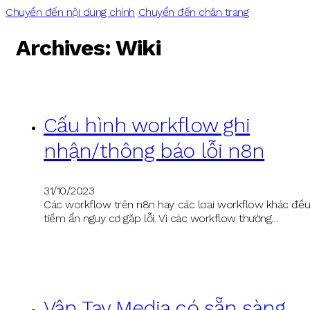
Chuyển đến nội dung chính
Chuyển đến chân trang
Archives:
Wiki
Cấu hình workflow ghi
nhận/thông báo lỗi n8n
31/10/2023
Các workflow trên n8n hay các loại workflow khác đề
tiềm ẩn nguy cơ gặp lỗi. Vì các workflow thường…
Vân Tay Media có sẵn sàng