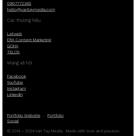
0907772365
hello@vantaymedia.com
Các thương hiệu
Letweb
ERA Content Marketing
GOHA
TELOS
Mạng xã hội
Facebook
YouTube
Instagram
Linkedin
Portfolio Website
.
Portfolio
Social
© 2014 – 2024 Van Tay Media. Made with love and passion.