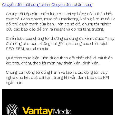
Chuyển đến nội dung chính
Chuyển đến chân trang
Chúng tôi tiếp cận chiến lược marketing bằng cách thấu hiểu
mục tiêu kinh doanh, mục tiêu marketing, khán giả mục tiêu v
đối thủ cạnh tranh của bạn. Trên cơ sở đó, chúng tôi nghiên
cứu các báo cáo để tìm ra insight và cơ hội tăng trưởng.
Chiến lược của chúng tôi thường sử dụng đa kênh, được “may
đo” riêng cho bạn, không chỉ giới hạn trong các chiến dịch
SEO, SEM, social media…
Quá trình thực hiện luôn được theo dõi chặt chẽ và cải thiện
kịp thời, không theo lối mòn hay thiên kiến, định kiến.
Chúng tôi hướng tới đồng hành và tạo ra tác động lớn và ý
nghĩa cho kết quả dài hạn, trong khi vẫn đảm bảo các KPI
ngắn hạn.