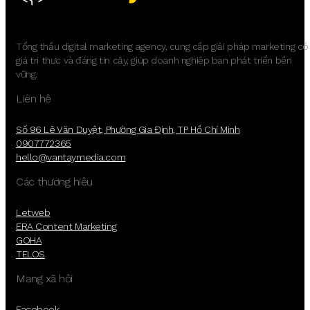
Tổng thầu digital marketing agency, cung cấp giải pháp marketing có
giá trị thực và đáng tin cậy, giúp doanh nghiệp bạn phát triển bền
vững.
Liên hệ
Số 96 Lê Văn Duyệt, Phường Gia Định, TP Hồ Chí Minh
0907772365
hello@vantaymedia.com
Các thương hiệu
Letweb
ERA Content Marketing
GOHA
TELOS
Mạng xã hội
Facebook