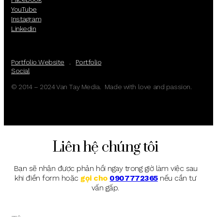
YouTube
Instagram
Linkedin
Portfolio Website
.
Portfolio
Social
© 2014 – 2024 Van Tay Media. Made with love and passion.
Liên hệ chúng tôi
Bạn sẽ nhận được phản hồi ngay trong giờ làm việc sau
khi điền form hoặc
gọi cho
0907772365
nếu cần tư
vấn gấp.