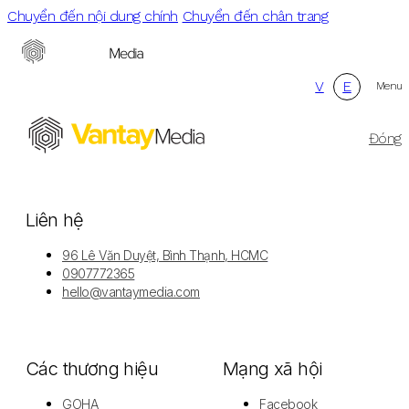
Chuyển đến nội dung chính
Chuyển đến chân trang
V
E
Menu
Đóng
Liên hệ
96 Lê Văn Duyệt, Bình Thạnh, HCMC
0907772365
hello@vantaymedia.com
Các thương hiệu
Mạng xã hội
GOHA
Facebook