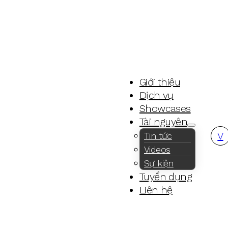
Giới thiệu
Dịch vụ
Showcases
Tài nguyên
V
Tin tức
Videos
Sự kiện
Tuyển dụng
Liên hệ