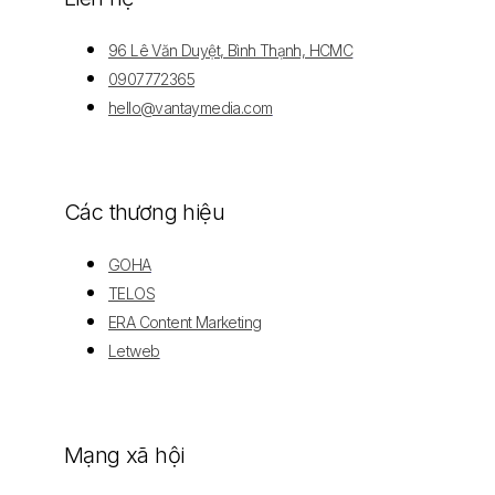
96 Lê Văn Duyệt, Bình Thạnh, HCMC
0907772365
hello@vantaymedia.com
Các thương hiệu
GOHA
TELOS
ERA Content Marketing
Letweb
Mạng xã hội