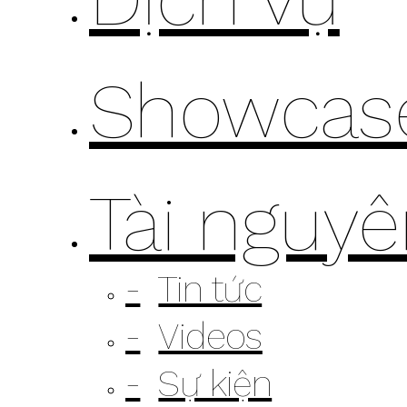
Showcas
Tài nguy
Tin tức
Videos
Sự kiện