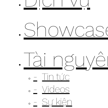
Showcas
Tài nguy
Tin tức
Videos
Sự kiện