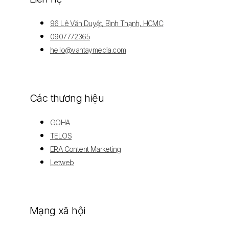
96 Lê Văn Duyệt, Bình Thạnh, HCMC
0907772365
hello@vantaymedia.com
Các thương hiệu
GOHA
TELOS
ERA Content Marketing
Letweb
Mạng xã hội