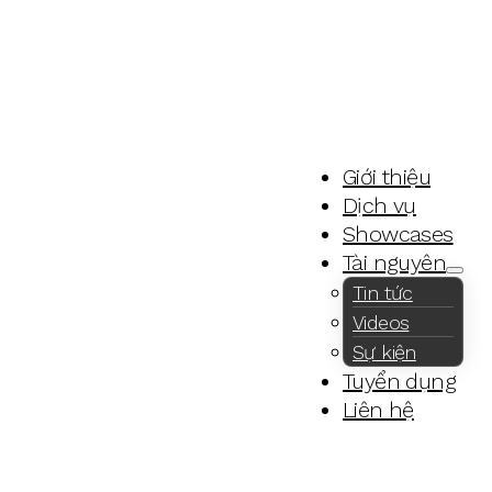
Giới thiệu
Dịch vụ
Showcases
Tài nguyên
Tin tức
Videos
Sự kiện
Tuyển dụng
Liên hệ