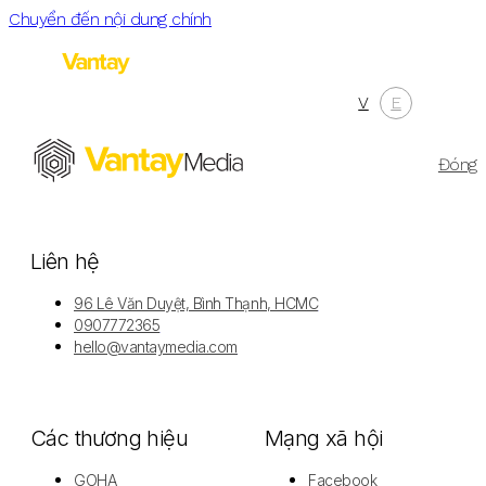
Chuyển đến nội dung chính
V
E
Menu
Đóng
Liên hệ
96 Lê Văn Duyệt, Bình Thạnh, HCMC
0907772365
hello@vantaymedia.com
Các thương hiệu
Mạng xã hội
GOHA
Facebook