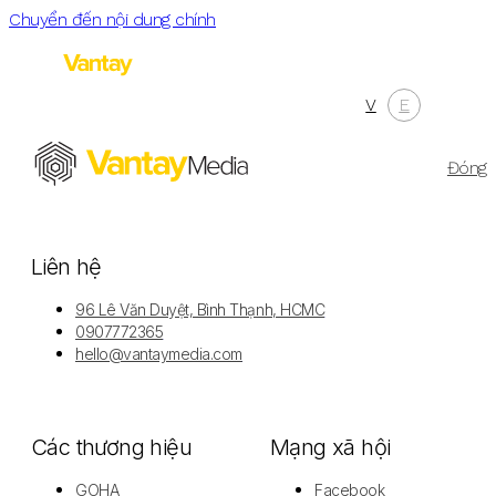
Chuyển đến nội dung chính
V
E
Menu
Đóng
Liên hệ
96 Lê Văn Duyệt, Bình Thạnh, HCMC
0907772365
hello@vantaymedia.com
Các thương hiệu
Mạng xã hội
GOHA
Facebook