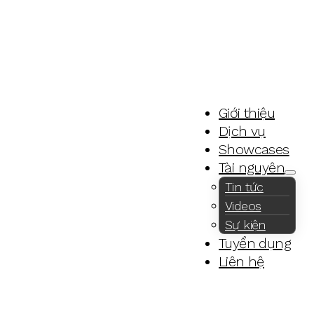
Giới thiệu
Dịch vụ
Showcases
Tài nguyên
Tin tức
Videos
Sự kiện
Tuyển dụng
Liên hệ