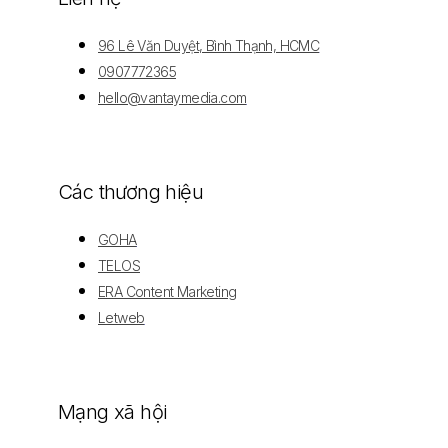
96 Lê Văn Duyệt, Bình Thạnh, HCMC
0907772365
hello@vantaymedia.com
Các thương hiệu
GOHA
TELOS
ERA Content Marketing
Letweb
Mạng xã hội