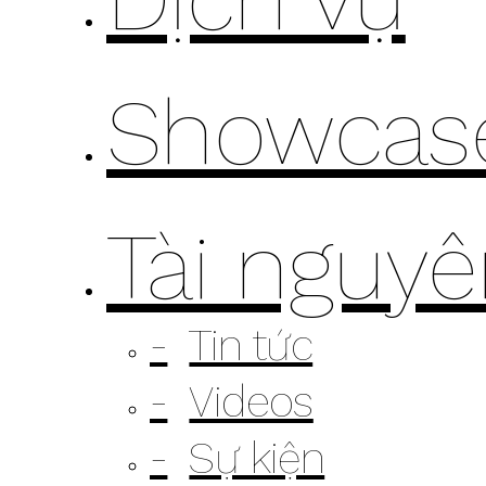
Showcas
Tài nguy
Tin tức
Videos
Sự kiện