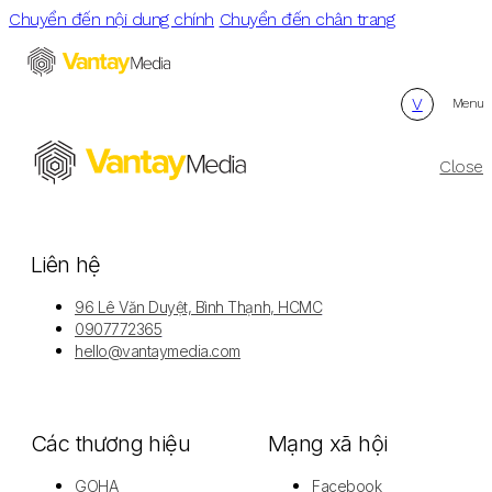
Chuyển đến nội dung chính
Chuyển đến chân trang
V
Menu
Close
Liên hệ
96 Lê Văn Duyệt, Bình Thạnh, HCMC
0907772365
hello@vantaymedia.com
Các thương hiệu
Mạng xã hội
GOHA
Facebook