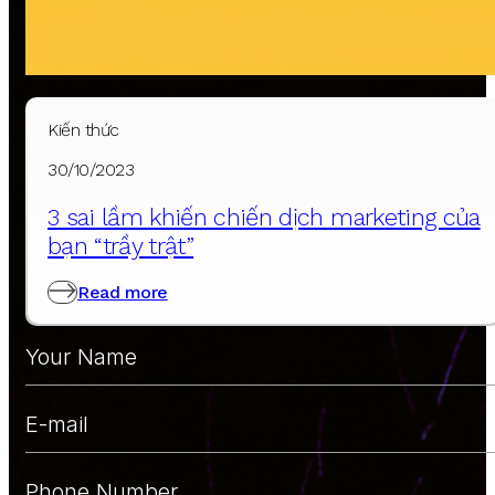
Contact Us
Kiến thức
30/10/2023
We will respond within a few business hours.
3 sai lầm khiến chiến dịch marketing của
If you need urgent assistance,
please call
bạn “trầy trật”
0907772365
Read more