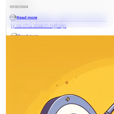
01/02/2024
01/02/2024
Read more
Bảo mật Website – dành cho nhà quản
lý và chủ doanh nghiệp
Read more