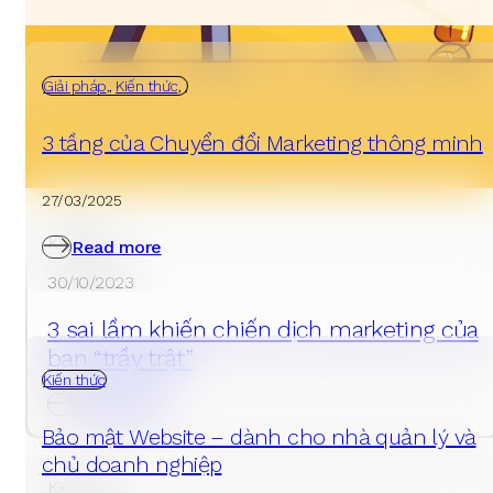
Giải pháp
,
Kiến thức
,
,
3 tầng của Chuyển đổi Marketing thông minh
27/03/2025
Kiến thức
Read more
30/10/2023
3 sai lầm khiến chiến dịch marketing của
bạn “trầy trật”
Kiến thức
Read more
Bảo mật Website – dành cho nhà quản lý và
chủ doanh nghiệp
Kiến thức