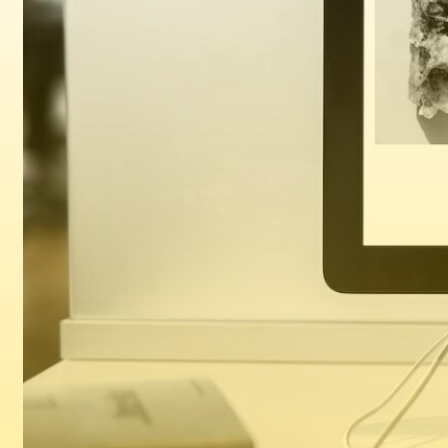
Kiến thức
27/10/2023
Report session từ organic search với n8n
và Google Analytics 4
Read more