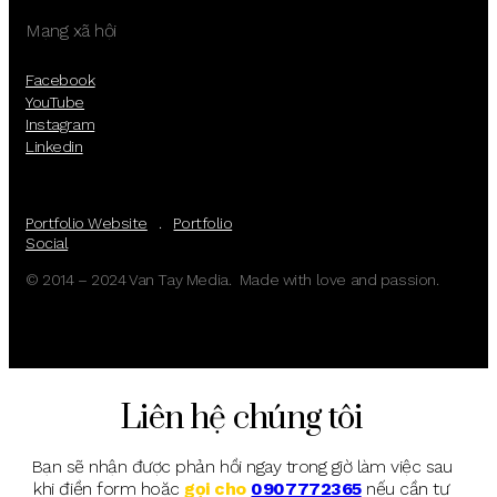
Mạng xã hội
Facebook
YouTube
Instagram
Linkedin
Portfolio Website
.
Portfolio
Social
© 2014 – 2024 Van Tay Media. Made with love and passion.
Liên hệ chúng tôi
Bạn sẽ nhận được phản hồi ngay trong giờ làm việc sau
khi điền form hoặc
gọi cho
0907772365
nếu cần tư