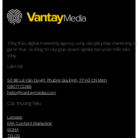
Tổng thầu digital marketing agency, cung cấp giải pháp marketing có
giá trị thực và đáng tin cậy, giúp doanh nghiệp bạn phát triển bền
vững.
Liên hệ
Số 96 Lê Văn Duyệt, Phường Gia Định, TP Hồ Chí Minh
0907772365
hello@vantaymedia.com
Các thương hiệu
Letweb
ERA Content Marketing
GOHA
TELOS