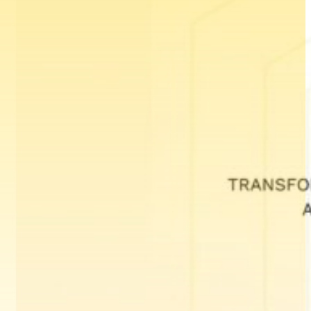
Kiến thức
27/10/2023
Report session từ organic search với n8n
và Google Analytics 4
Read more