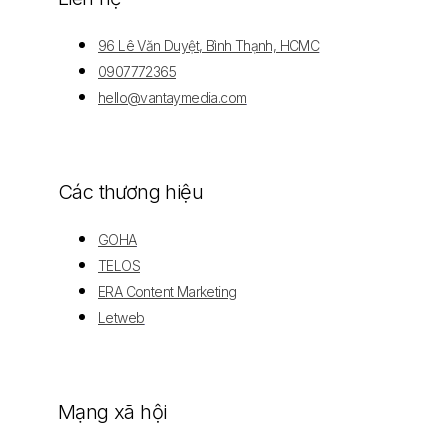
96 Lê Văn Duyệt, Bình Thạnh, HCMC
0907772365
hello@vantaymedia.com
Các thương hiệu
GOHA
TELOS
ERA Content Marketing
Letweb
Mạng xã hội