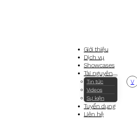
Giới thiệu
Dịch vụ
Showcases
Tài nguyên
V
Tin tức
Videos
Sự kiện
Tuyển dụng
Liên hệ