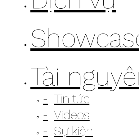
Showcas
Tài nguy
Tin tức
Videos
Sự kiện